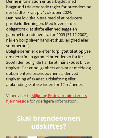
Denne information er udarbejdet med
baggrund i de ændrede regler for brændeovne
der trådte i kraft pr. 1. oktober 2024.
Den nye lov, skal være med til at reducere
partikeludledningen. Med loven er det
obligatorisk, at skifte eller nedlægge en
gammel brændeovn fra før
2003 (31.12.2002)
,
når en bolig bliver handlet (hus, lejlighed eller
sommerhus).
Boligkøberen er derefter forpligtet til at oplyse,
om der står en gammel brændeovn fra før
2003 i den bolig, de har købt, når skødet bliver
tinglyst. Det er boligkøbers ansvar at melde og
dokumentere brændeovnens alder ved
tinglysning af skødet. Udskiftning eller
afblænding skal ske inden for 12 måneder.
Vi henviser til
Miljø- og Fødevareministeriets
hjemmeside
for yderligere information.
Skal brændeovnen
udskiftes?